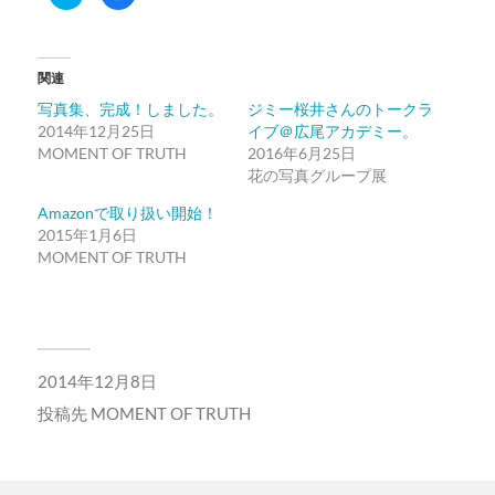
リ
で
ッ
共
ク
有
し
す
て
る
Twitter
に
関連
で
は
共
ク
有
リ
写真集、完成！しました。
ジミー桜井さんのトークラ
(新
ッ
2014年12月25日
イブ＠広尾アカデミー。
し
ク
い
し
MOMENT OF TRUTH
2016年6月25日
ウ
て
ィ
く
花の写真グループ展
ン
だ
ド
さ
Amazonで取り扱い開始！
ウ
い
で
(新
2015年1月6日
開
し
き
い
MOMENT OF TRUTH
ま
ウ
す)
ィ
ン
ド
ウ
で
開
き
ま
2014年12月8日
す)
投稿先
MOMENT OF TRUTH