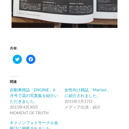
共有:
ク
Facebook
リ
で
ッ
共
ク
有
し
す
て
る
Twitter
に
関連
で
は
共
ク
有
リ
自動車雑誌「ENGINE」6
女性向け雑誌「Marisol」
(新
ッ
月号で花の写真集を紹介い
に紹介されました。
し
ク
い
し
ただきました。
2015年2月27日
ウ
て
ィ
く
2015年4月30日
メディア出演・紹介
ン
だ
MOMENT OF TRUTH
ド
さ
ウ
い
で
(新
キャノンフォトサークル会
開
し
き
い
報誌に掲載されました。