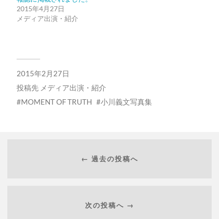
ま
ウ
2015年4月27日
す)
ィ
ン
メディア出演・紹介
ド
ウ
で
開
き
ま
す)
2015年2月27日
投稿先
メディア出演・紹介
MOMENT OF TRUTH
小川義文写真集
← 過去の投稿へ
次の投稿へ →