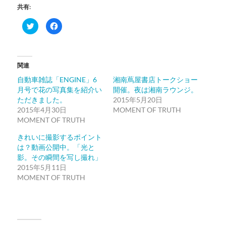
共有:
ク
Facebook
リ
で
ッ
共
ク
有
し
す
て
る
Twitter
に
関連
で
は
共
ク
有
リ
自動車雑誌「ENGINE」6
湘南蔦屋書店トークショー
(新
ッ
月号で花の写真集を紹介い
開催。夜は湘南ラウンジ。
し
ク
い
し
ただきました。
2015年5月20日
ウ
て
ィ
く
2015年4月30日
MOMENT OF TRUTH
ン
だ
MOMENT OF TRUTH
ド
さ
ウ
い
で
(新
きれいに撮影するポイント
開
し
き
い
は？動画公開中。「光と
ま
ウ
影。その瞬間を写し撮れ」
す)
ィ
ン
2015年5月11日
ド
ウ
MOMENT OF TRUTH
で
開
き
ま
す)