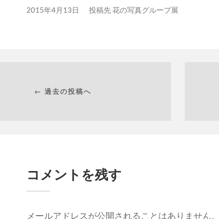
ド
ウ
2015年4月13日
投稿先
花の写真グループ展
で
開
き
ま
す)
← 過去の投稿へ
コメントを残す
メールアドレスが公開されることはありません