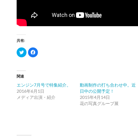
共有:
ク
Facebook
リ
で
ッ
共
ク
有
し
す
て
る
Twitter
に
関連
で
は
共
ク
有
リ
エンジン7月号で特集紹介。
動画制作の打ち合わせ中。近
(新
ッ
2016年6月1日
日中の公開予定！
し
ク
い
し
メディア出演・紹介
2015年4月14日
ウ
て
ィ
く
花の写真グループ展
ン
だ
ド
さ
ウ
い
で
(新
開
し
き
い
ま
ウ
す)
ィ
ン