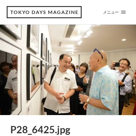
TOKYO DAYS MAGAZINE
メニュー
P28_6425.jpg