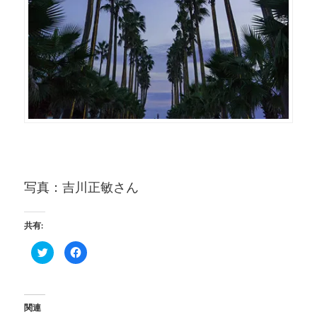
写真：吉川正敏さん
共有:
ク
Facebook
リ
で
ッ
共
ク
有
し
す
て
る
Twitter
に
関連
で
は