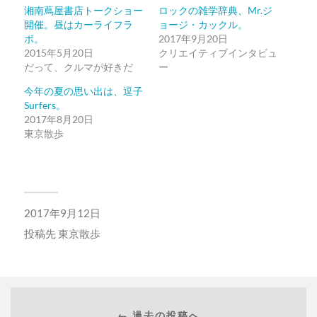
共
ク
有
リ
湘南蔦屋書店トークショー
ロックの雑学辞典、Mr.ジ
(新
ッ
開催。昼はカーライフラ
ョージ・カックル。
し
ク
い
し
ボ。
2017年9月20日
ウ
て
ィ
く
2015年5月20日
クリエイティブインタビュ
ン
だ
だって、クルマが好きだ
ー
ド
さ
ウ
い
で
(新
今年の夏の思い出は、逗子
開
し
き
い
Surfers。
ま
ウ
2017年8月20日
す)
ィ
ン
東京散歩
ド
ウ
で
開
き
ま
す)
2017年9月12日
投稿先
東京散歩
← 過去の投稿へ