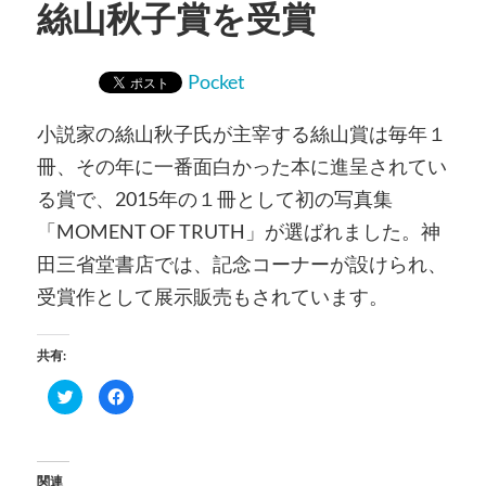
絲山秋子賞を受賞
Pocket
小説家の絲山秋子氏が主宰する絲山賞は毎年１
冊、その年に一番面白かった本に進呈されてい
る賞で、2015年の１冊として初の写真集
「MOMENT OF TRUTH」が選ばれました。神
田三省堂書店では、記念コーナーが設けられ、
受賞作として展示販売もされています。
共有:
ク
Facebook
リ
で
ッ
共
ク
有
し
す
て
る
Twitter
に
関連
で
は