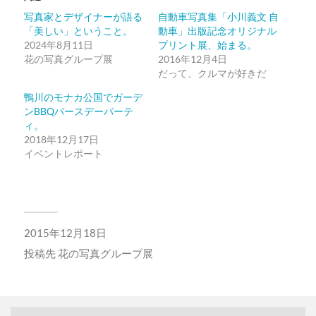
共
ク
有
リ
写真家とデザイナーが語る
自動車写真集「小川義文 自
(新
ッ
「美しい」ということ。
動車」出版記念オリジナル
し
ク
い
し
2024年8月11日
プリント展、始まる。
ウ
て
ィ
く
花の写真グループ展
2016年12月4日
ン
だ
だって、クルマが好きだ
ド
さ
ウ
い
で
(新
鴨川のモナカ公国でガーデ
開
し
き
い
ンBBQバースデーパーテ
ま
ウ
ィ。
す)
ィ
ン
2018年12月17日
ド
ウ
イベントレポート
で
開
き
ま
す)
2015年12月18日
投稿先
花の写真グループ展